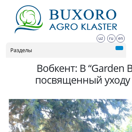
uz
ru
en
Разделы
Вобкент: В “Garden B
посвященный уходу 