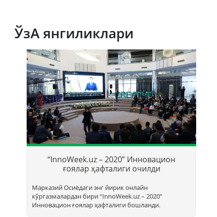
ЎзА янгиликлари
Т
б
“InnoWeek.uz – 2020” Инновацион
ҳ
ғоялар ҳафталиги очилди
Марказий Осиёдаги энг йирик онлайн
кўргазмалардан бири “InnoWееk.uz – 2020”
Инновацион ғоялар ҳафталиги бошланди.