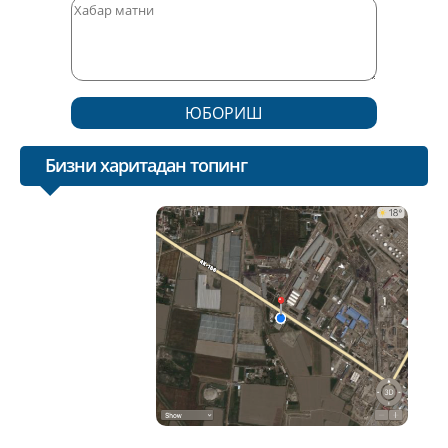
ЮБОРИШ
Бизни харитадан топинг