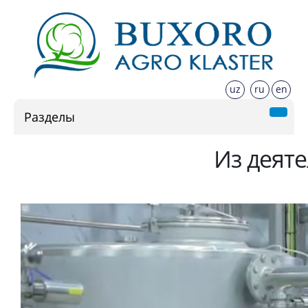
uz
ru
en
Разделы
Из деят