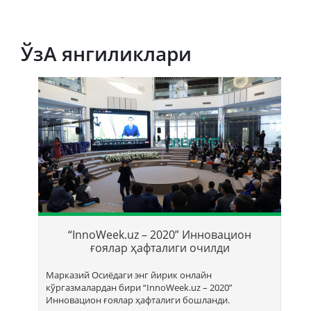
ЎзА янгиликлари
Т
б
“InnoWeek.uz – 2020” Инновацион
ҳ
ғоялар ҳафталиги очилди
Марказий Осиёдаги энг йирик онлайн
кўргазмалардан бири “InnoWееk.uz – 2020”
Инновацион ғоялар ҳафталиги бошланди.