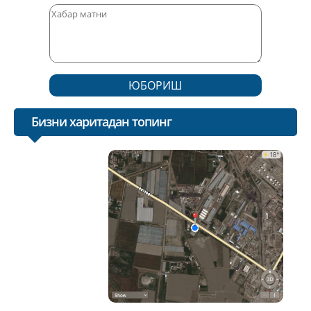
ЮБОРИШ
Бизни харитадан топинг