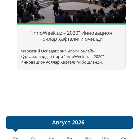
Т
б
“InnoWeek.uz – 2020” Инновацион
ҳ
ғоялар ҳафталиги очилди
Марказий Осиёдаги энг йирик онлайн
кўргазмалардан бири “InnoWееk.uz – 2020”
Инновацион ғоялар ҳафталиги бошланди.
Август
Ду
Се
Чо
Па
Жу
Ша
Як