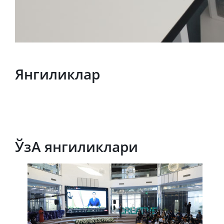
Янгиликлар
ЎзА янгиликлари