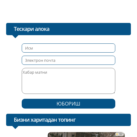
Тескари алока
ЮБОРИШ
Бизни харитадан топинг