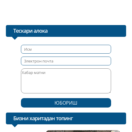
Тескари алока
ЮБОРИШ
Бизни харитадан топинг