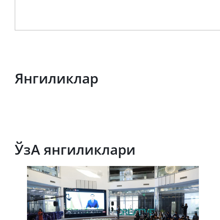
Press se
Янгиликлар
ЎзА янгиликлари