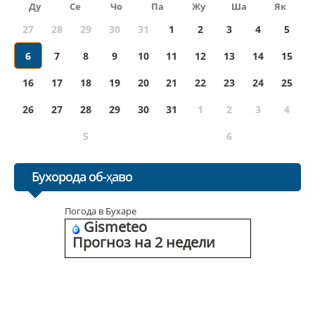
Ду
Се
Чо
Па
Жу
Ша
Як
27
28
29
30
31
1
2
3
4
5
6
7
8
9
10
11
12
13
14
15
16
17
18
19
20
21
22
23
24
25
26
27
28
29
30
31
1
2
3
4
5
6
Бухорода об-ҳаво
Погода в Бухаре
Gismeteo
Прогноз на 2 недели