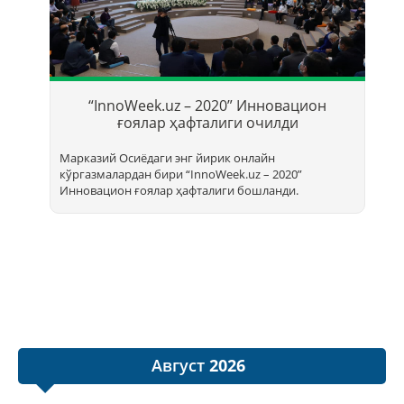
Т
б
“InnoWeek.uz – 2020” Инновацион
ҳ
ғоялар ҳафталиги очилди
Марказий Осиёдаги энг йирик онлайн
кўргазмалардан бири “InnoWееk.uz – 2020”
Инновацион ғоялар ҳафталиги бошланди.
Август