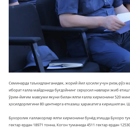
Семинарда таъкидланганидек, жорий йил ҳосили учун ризқ-рўз м
иборат ғалла майдонида буғдойнинг серҳосил навлари экиб етишти
ўрим-йиғим мавсуми якуни билан ялпи ғалла хирмонини 520 минг
ҳосилдорлигини 80 центнерга етказиш ҳаракатига киришилган. Ш
Бухоролик ғаллакорлар ялпи хирмонини бунёд этишда Бухоро тума
гектар ердан 18971 тонна, Когон туманида 4511 гектар ердан 1253