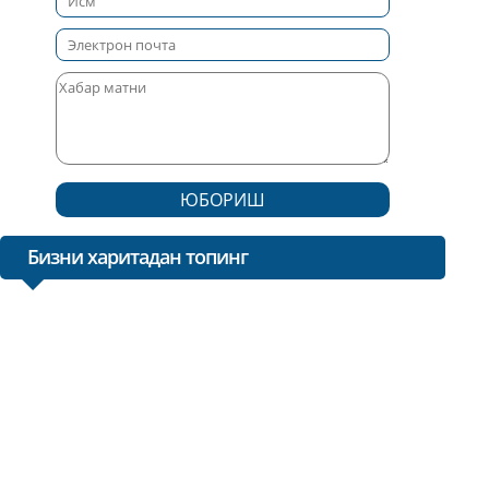
ЮБОРИШ
Бизни харитадан топинг