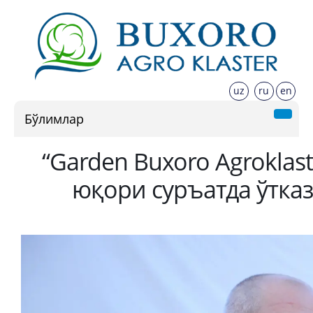
uz
ru
en
Бўлимлар
“Garden Buxoro Agrokla
юқори суръатда ўтка