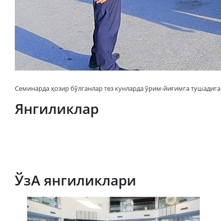
Семинарда ҳозир бўлганлар тез кунларда ўрим-йиғимга тушадиг
Янгиликлар
ЎзА янгиликлари