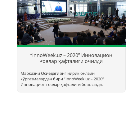
Т
б
“InnoWeek.uz – 2020” Инновацион
ҳ
ғоялар ҳафталиги очилди
Марказий Осиёдаги энг йирик онлайн
кўргазмалардан бири “InnoWееk.uz – 2020”
Инновацион ғоялар ҳафталиги бошланди.