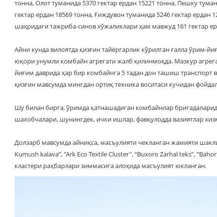
тонна, Олот туманида 5370 гектар ердан 15221 тонна, Пешку тума
гектар ердан 18569 тонна, Ғиждувон туманида 5246 гектар ердан 
шаҳридаги тажриба-синов хўжаликлари ҳам мавжуд 161 гектар е
Айни кунда вилоятда қизғин тайёргарлик кўрилган ғалла ўрим-й
юқори унумли комбайн агрегати жалб қилинмоқда. Мазкур агрегат
йиғим даврида ҳар бир комбайнга 5 тадан дон ташиш транспорт 
қизғин мавсумда мингдан ортиқ техника воситаси кучидан фойда
Шу билан бирга, ўримда қатнашадиган комбайнлар бригадаларида
шахобчалари, шунингдек, ички ишлар, фавқулодда вазиятлар хи
Долзарб мавсумда айниқса, масъулияти чекланган жамияти шаклидаги
Kumush kalava”, "Ark Eco Textile Cluster", “Buxoro Zarhal teks”, “
кластери раҳбарлари зиммасига алоҳида масъулият юкланган.