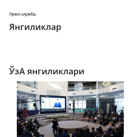
Пресс
-
служба
.
Янгиликлар
ЎзА янгиликлари