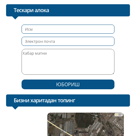
Тескари алока
ЮБОРИШ
Бизни харитадан топинг