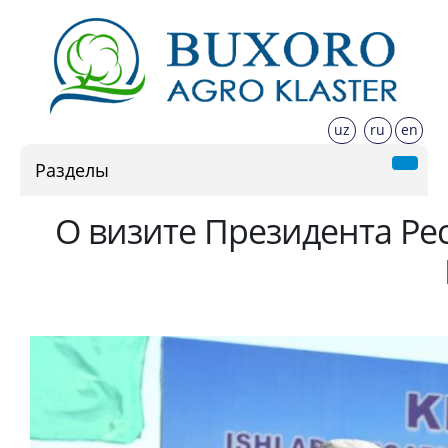
uz
ru
en
Разделы
О визите Президента Ре