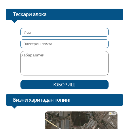
Тескари алока
ЮБОРИШ
Бизни харитадан топинг