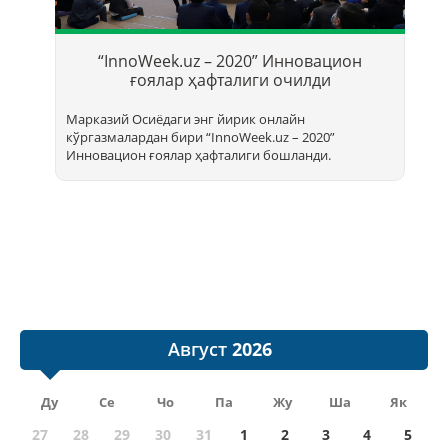
Т
б
“InnoWeek.uz – 2020” Инновацион
ҳ
ғоялар ҳафталиги очилди
Марказий Осиёдаги энг йирик онлайн
кўргазмалардан бири “InnoWееk.uz – 2020”
Инновацион ғоялар ҳафталиги бошланди.
Август
Ду
Се
Чо
Па
Жу
Ша
Як
27
28
29
30
31
1
2
3
4
5