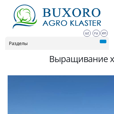
uz
ru
en
Разделы
Выращивание х