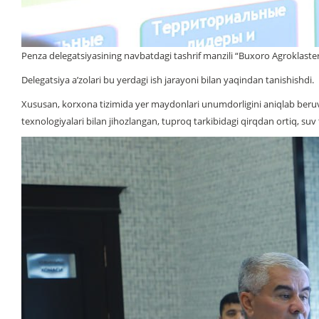
Penza delegatsiyasining navbatdagi tashrif manzili “Buxoro Agroklaster
Delegatsiya a’zolari bu yerdagi ish jarayoni bilan yaqindan tanishishdi.
Xususan, korxona tizimida yer maydonlari unumdorligini aniqlab ber
texnologiyalari bilan jihozlangan, tuproq tarkibidagi qirqdan ortiq, suv