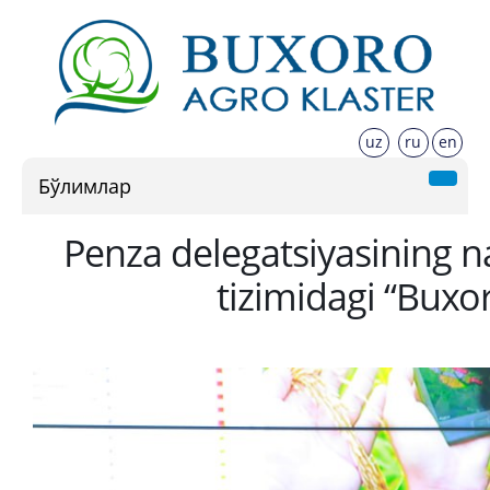
uz
ru
en
Бўлимлар
Penza delegatsiyasining n
tizimidagi “Buxo