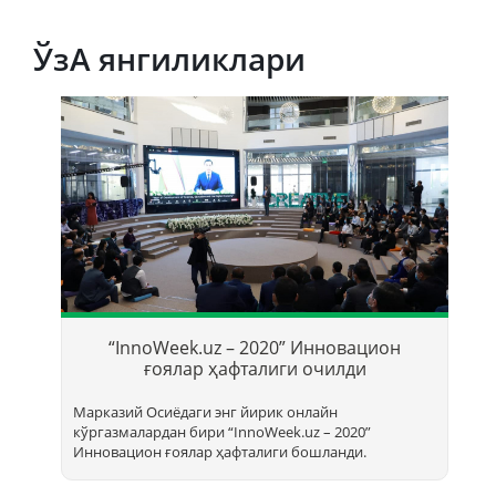
ЎзА янгиликлари
Т
б
“InnoWeek.uz – 2020” Инновацион
ҳ
ғоялар ҳафталиги очилди
Марказий Осиёдаги энг йирик онлайн
кўргазмалардан бири “InnoWееk.uz – 2020”
Инновацион ғоялар ҳафталиги бошланди.