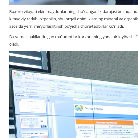
Buxoro viloyati ekin maydonlarining sho‘rlanganlik darajasi boshqa hu
kimyoviy tarkibi o‘rganilib, shu orqali o‘simliklarning mineral va organik
asosida yerni me’yorlashtirish bo‘yicha chora-tadbirlar ko‘riladi.
Bu yerda shakllantirilgan ma’lumotlar korxonaning yana bir loyihasi – 
oladi.