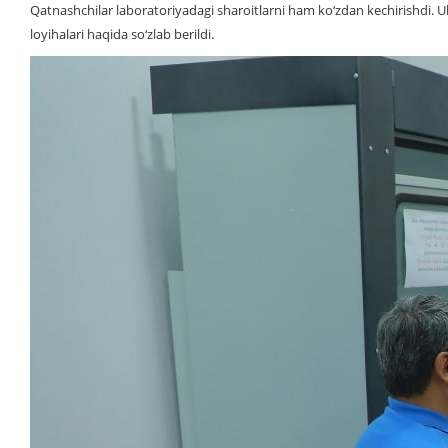
Qatnashchilar laboratoriyadagi sharoitlarni ham ko‘zdan kechirishdi. U
loyihalari haqida so‘zlab berildi.