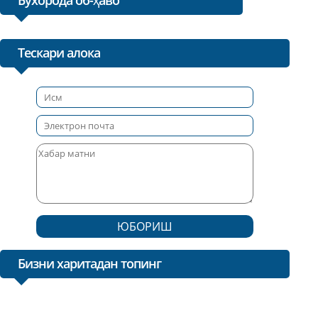
Тескари алока
ЮБОРИШ
Бизни харитадан топинг