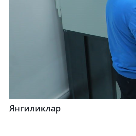
Янгиликлар