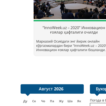
“InnoWeek.uz – 2020” Инновацион
ғоялар ҳафталиги очилди
Марказий Осиёдаги энг йирик онлайн
кўргазмалардан бири “InnoWееk.uz – 2020
Инновацион ғоялар ҳафталиги бошланди.
Август
Бухо
Погода в 
Ду
Се
Чо
Па
Жу
Ша
Як