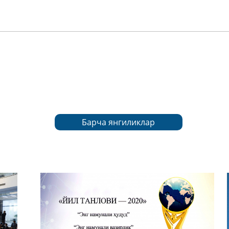
с-служ
Барча янгиликлар