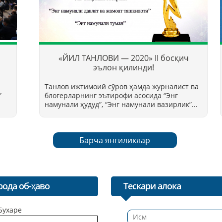
«ЙИЛ ТАНЛОВИ — 2020» II босқич
эълон қилинди!
Танлов ижтимоий сўров ҳамда журналист ва
”
блогерларнинг эътирофи асосида “Энг
намунали ҳудуд”, “Энг намунали вазирлик”...
Барча янгиликлар
рода об-ҳаво
Тескари алока
Бухаре