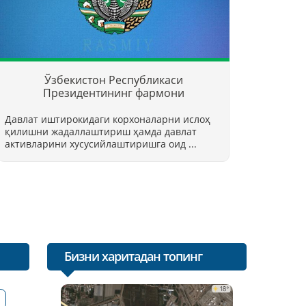
Ўзбекистон Республикаси
Президентининг фармони
Давлат иштирокидаги корхоналарни ислоҳ
қилишни жадаллаштириш ҳамда давлат
активларини хусусийлаштиришга оид ...
Бизни харитадан топинг