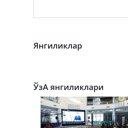
Прес
Янгиликлар
ЎзА янгиликлари