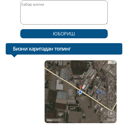
ЮБОРИШ
Бизни харитадан топинг