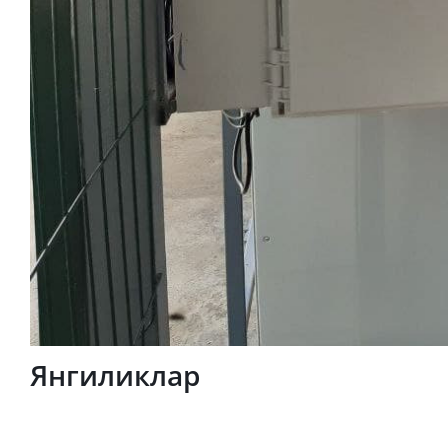
Янгиликлар