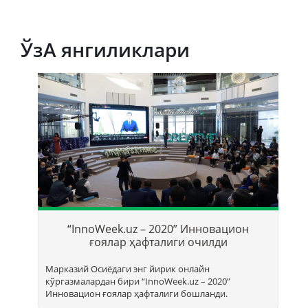
ЎзА янгиликлари
Т
б
“InnoWeek.uz – 2020” Инновацион
ҳ
ғоялар ҳафталиги очилди
Марказий Осиёдаги энг йирик онлайн
кўргазмалардан бири “InnoWееk.uz – 2020”
Инновацион ғоялар ҳафталиги бошланди.