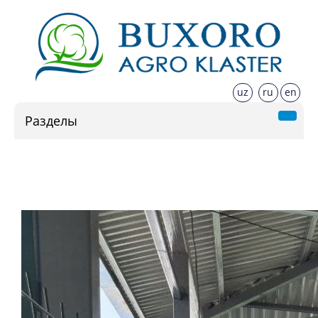
uz
ru
en
Разделы