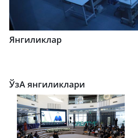
Янгиликлар
ЎзА янгиликлари