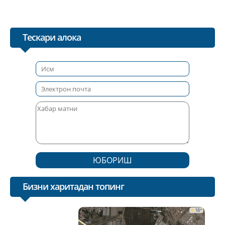
Тескари алока
ЮБОРИШ
Бизни харитадан топинг