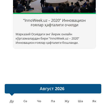
Т
б
“InnoWeek.uz – 2020” Инновацион
ҳ
ғоялар ҳафталиги очилди
Марказий Осиёдаги энг йирик онлайн
кўргазмалардан бири “InnoWееk.uz – 2020”
Инновацион ғоялар ҳафталиги бошланди.
Август
Ду
Се
Чо
Па
Жу
Ша
Як