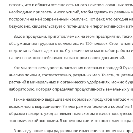
сказать, что в области все еще есть много неиспользованных воз
необходимо прилагать много усилий, чтобы сделать их реальным
построили на ней современный комплекс. Тот факт, что сегодня на
безусловно, свидетельствует о потенциале и перспективности в э
Видов продукции, приготовляемых на этом предприятии, таких как
обслуживанию трудового коллектива из 150 человек. Стоит отмет
подсчитаны более адекватно. С увеличением масштабов работы и 
наших возможностей являются фактором наших достижений.
Как мы все знаем, уровень засоления посевных площадей Бухарс
анализа почвы и, соответственно, разумных мер. То есть, тщате
растений в минеральных и органических удобрениях, можно буд
лабораторию, которая определяет продуктивность земельных уча
Также налажено выращивание кормовых продуктов методом инте
возможность выращивания 7 килограммов "зеленого корма" из 1
образом наладить уход за племенным скотом в животноводческом
экономической экономии. В конечном счете это позволяет сократи
В последующие годы радикальное изменение отношения к предпр