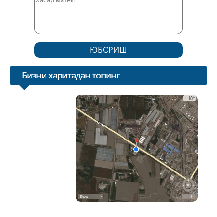
ЮБОРИШ
Бизни харитадан топинг