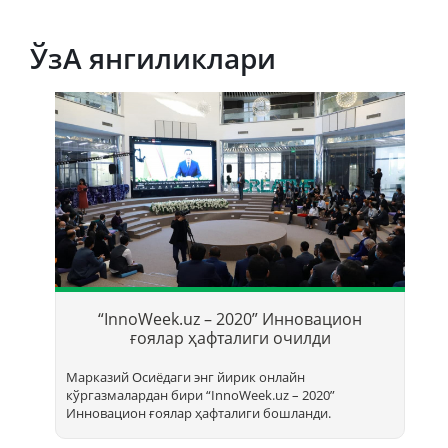
ЎзА янгиликлари
Т
б
“InnoWeek.uz – 2020” Инновацион
ҳ
ғоялар ҳафталиги очилди
Марказий Осиёдаги энг йирик онлайн
кўргазмалардан бири “InnoWееk.uz – 2020”
Инновацион ғоялар ҳафталиги бошланди.